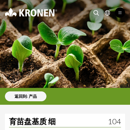
104 Kronen Substrates
Kronen
切换
切换搜索项
切换语言
返回到: 产品
育苗盘基质 细
104