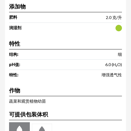
添加物
肥料
2.0 克/升
润湿剂
特性
结构:
细
pH值:
6.0 (H₂O)
特性:
增强透气性
作物
蔬菜和观赏植物幼苗
可提供包装体积